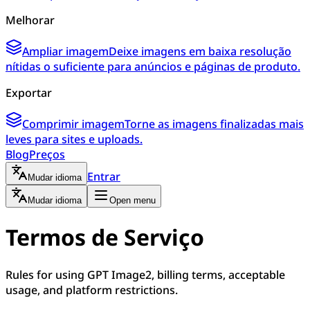
Melhorar
Ampliar imagem
Deixe imagens em baixa resolução
nítidas o suficiente para anúncios e páginas de produto.
Exportar
Comprimir imagem
Torne as imagens finalizadas mais
leves para sites e uploads.
Blog
Preços
Entrar
Mudar idioma
Mudar idioma
Open menu
Termos de Serviço
Rules for using GPT Image2, billing terms, acceptable
usage, and platform restrictions.