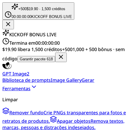
+
500
$19.90 · 1,500 créditos
00:00:00:00
KICKOFF BONUS LIVE
KICKOFF BONUS LIVE
Termina em
00:00:00:00
$19.90 libera 1,500 créditos
+
500
1,000 + 500 bônus · sem
código
Garantir pacote 618
GPT Image2
Biblioteca de prompts
Image Gallery
Gerar
Ferramentas
Limpar
Remover fundo
Crie PNGs transparentes para fotos e
retratos de produtos.
Apagar objetos
Remova textos,
marcas, pessoas e distrações indesejados.