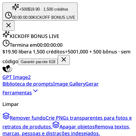
+
500
$19.90 · 1,500 créditos
00:00:00:00
KICKOFF BONUS LIVE
KICKOFF BONUS LIVE
Termina em
00:00:00:00
$19.90 libera 1,500 créditos
+
500
1,000 + 500 bônus · sem
código
Garantir pacote 618
GPT Image2
Biblioteca de prompts
Image Gallery
Gerar
Ferramentas
Limpar
Remover fundo
Crie PNGs transparentes para fotos e
retratos de produtos.
Apagar objetos
Remova textos,
marcas, pessoas e distrações indesejados.