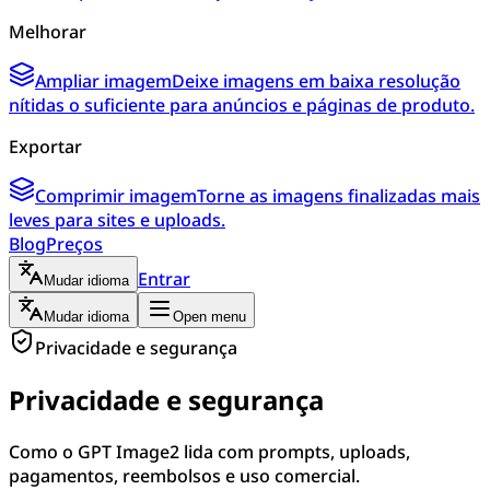
Melhorar
Ampliar imagem
Deixe imagens em baixa resolução
nítidas o suficiente para anúncios e páginas de produto.
Exportar
Comprimir imagem
Torne as imagens finalizadas mais
leves para sites e uploads.
Blog
Preços
Entrar
Mudar idioma
Mudar idioma
Open menu
Privacidade e segurança
Privacidade e segurança
Como o GPT Image2 lida com prompts, uploads,
pagamentos, reembolsos e uso comercial.