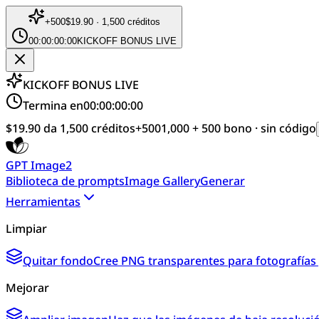
+
500
$19.90 · 1,500 créditos
00:00:00:00
KICKOFF BONUS LIVE
KICKOFF BONUS LIVE
Termina en
00:00:00:00
$19.90 da 1,500 créditos
+
500
1,000 + 500 bono · sin código
GPT Image2
Biblioteca de prompts
Image Gallery
Generar
Herramientas
Limpiar
Quitar fondo
Cree PNG transparentes para fotografías 
Mejorar