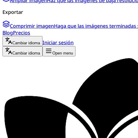
Ampliar imagen
Haz que las imágenes de baja resoluci
Exportar
Comprimir imagen
Haga que las imágenes terminadas s
Blog
Precios
Iniciar sesión
Cambiar idioma
Cambiar idioma
Open menu