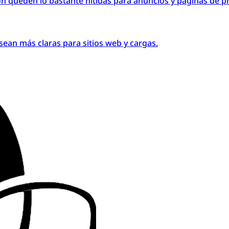
ón queden lo bastante nítidas para anuncios y páginas de p
ean más claras para sitios web y cargas.