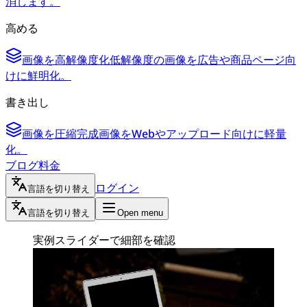
消します。
高める
画像を高解像度化
低解像度の画像を広告や商品ページ向
けに鮮明化。
書き出し
画像を圧縮
完成画像をWebやアップロード向けに軽量
化。
ブログ
料金
ログイン
言語を切り替え
言語を切り替え
Open menu
実例
スライダーで細部を確認