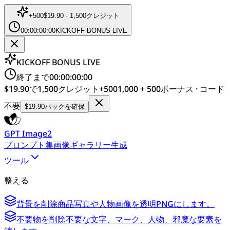
+
500
$19.90 · 1,500クレジット
00:00:00:00
KICKOFF BONUS LIVE
KICKOFF BONUS LIVE
終了まで
00:00:00:00
$19.90で1,500クレジット
+
500
1,000 + 500ボーナス · コード
不要
$19.90パックを確保
GPT Image2
プロンプト集
画像ギャラリー
生成
ツール
整える
背景を削除
商品写真や人物画像を透明PNGにします。
不要物を削除
不要な文字、マーク、人物、邪魔な要素を