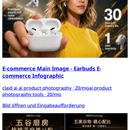
E-commerce Main Image - Earbuds E-
commerce Infographic
claid ai ai product photography
· 20/mo
ai product
photography tools
· 20/mo
Bild öffnen und Eingabeaufforderung