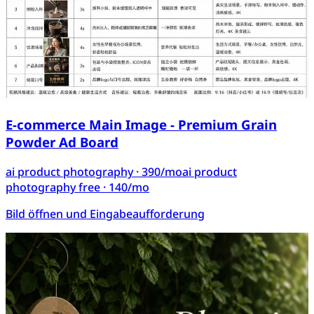
E-commerce Main Image - Premium Grain
Powder Ad Board
ai product photography
· 390/mo
ai product
photography free
· 140/mo
Bild öffnen und Eingabeaufforderung