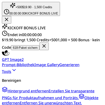
+
500
$19.90 · 1,500 Credits
00:00:00:00
KICKOFF BONUS LIVE
KICKOFF BONUS LIVE
Endet in
00:00:00:00
$19.90 bringt 1,500 Credits
+
500
1,000 + 500 Bonus · kein
Code
618-Paket sichern
GPT Image2
Prompt-Bibliothek
Image Gallery
Generieren
Tools
Bereinigen
Hintergrund entfernen
Erstellen Sie transparente
PNGs für Produktaufnahmen und Porträts.
Objekte
entfernen
Entfernen Sie unerwünschten Text,