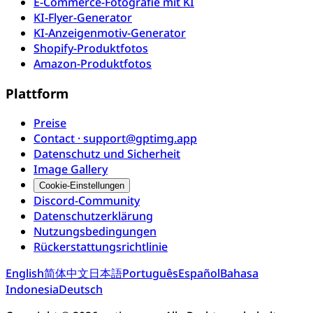
E-Commerce-Fotografie mit KI
KI-Flyer-Generator
KI-Anzeigenmotiv-Generator
Shopify-Produktfotos
Amazon-Produktfotos
Plattform
Preise
Contact · support@gptimg.app
Datenschutz und Sicherheit
Image Gallery
Cookie-Einstellungen
Discord-Community
Datenschutzerklärung
Nutzungsbedingungen
Rückerstattungsrichtlinie
English
简体中文
日本語
Português
Español
Bahasa
Indonesia
Deutsch