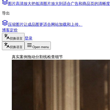
图片高清放大
把低清图片放大到适合广告和商品页的清晰度
导出
压缩图片
让成品图更适合网站加载和上传。
博客
定价
登录
切换语言
切换语言
Open menu
真实案例
拖动分割线检查细节