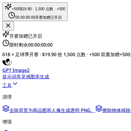
+
500
$19.90 · 1,500 点数 · +500
00:00:00:00
开赛加赠已开启
开赛加赠已开启
限时剩余
00:00:00:00
618 × 足球季开赛 · $19.90 抢 1,500 点数 · +500 双重加赠
+
500
GPT Image2
提示词库
灵感图库
生成
工具
清理
去除背景
为商品图和人像生成透明 PNG。
擦除物体
移除
增强